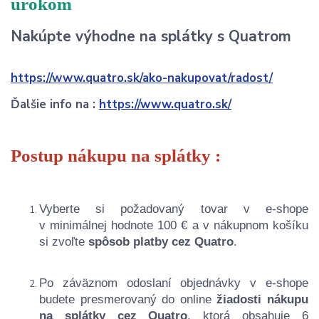
úrokom
Nakúpte výhodne na splátky s Quatrom
https://www.quatro.sk/ako-nakupovat/radost/
Ďalšie info na :
https://www.quatro.sk/
Postup nákupu na splátky :
Vyberte si požadovaný tovar v e-shope
v minimálnej hodnote 100 € a v nákupnom košíku
si zvoľte
spôsob platby cez Quatro
.
Po záväznom odoslaní objednávky v e-shope
budete presmerovaný do online
žiadosti nákupu
na splátky cez Quatro
, ktorá obsahuje 6