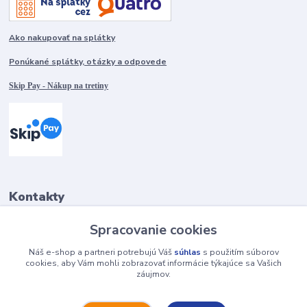
Ako nakupovať na splátky
Ponúkané splátky, otázky a odpovede
Skip Pay - Nákup na tretiny
Kontakty
Spracovanie cookies
+421917401136
Po-Pia 8:00-15:00
Náš e-shop a partneri potrebujú Váš
súhlas
s použitím súborov
cookies, aby Vám mohli zobrazovať informácie týkajúce sa Vašich
záujmov.
info@hobys.sk